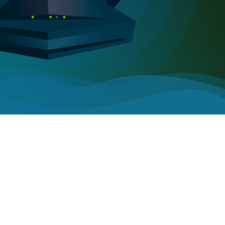
vi
y
Android TV
Firestick