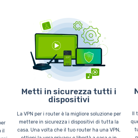
N
Metti in sicurezza tutti i
dispositivi
Il
La VPN per i router è la migliore soluzione per
que
mettere in sicurezza i dispositivi di tutta la
per
t
casa. Una volta che il tuo router ha una VPN,
 il
n
ottieni la vera privacy e libertà a casa o in