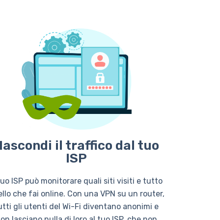
ascondi il traffico dal tuo
ISP
 tuo ISP può monitorare quali siti visiti e tutto
llo che fai online. Con una VPN su un router,
utti gli utenti del Wi-Fi diventano anonimi e
on lasciano nulla di loro al tuo ISP, che non