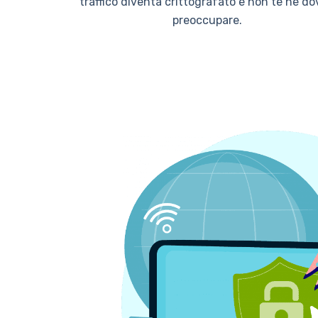
traffico diventa crittografato e non te ne do
preoccupare.