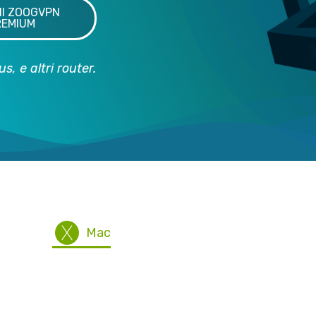
NI ZOOGVPN
REMIUM
, e altri router.
ttieni ZoogVPN per tutti i dispositi
Mac
iOS
Ubuntu
Blackberr
Router
Altri dispositivi