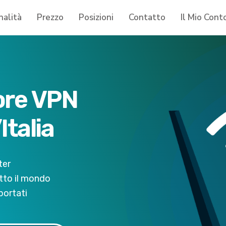
nalità
Prezzo
Posizioni
Contatto
Il Mio Cont
iore VPN
Italia
ter
utto il mondo
portati