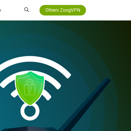
o
Ottieni ZoogVPN