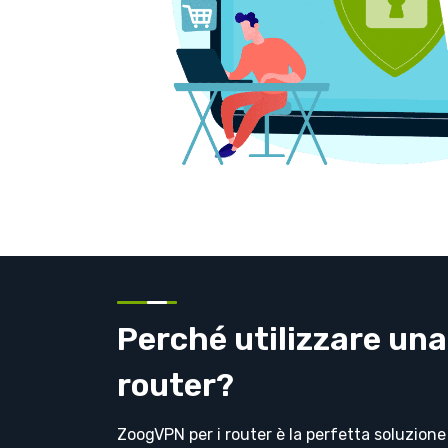
Perché utilizzare un
router?
ZoogVPN per i router è la perfetta soluzione