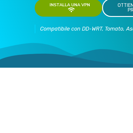
INSTALLA UNA VPN
OTTIE
P
Compatibile con DD-WRT, Tomato, Asus
O
Windows
Android