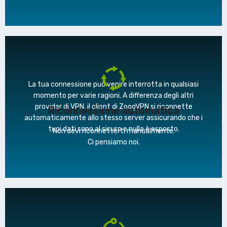
La tua connessione può venire interrotta in qualsiasi
momento per varie ragioni. A differenza degli altri
provider di VPN, il client di ZoogVPN si riconnette
Riconnessione automatica
automaticamente allo stesso server assicurando che i
tuoi dati sono al sicuro e nulla è esposto.
Non devi riconnetterti manualmente.
Ci pensiamo noi.