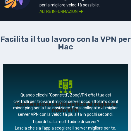
per la migliore velocità possibile.
ALTRE INFORMAZIONI
Facilita il tuo lavoro con la VPN per
Mac
Quando clicchi "Connetti", ZoogVPN effettua dei
controlli per trovare il miglior server poco affollato con il
Connessione automatica al migliore
minor ping per la tua posizione. Sarai collegato al miglior
nodo VPN
server VPN con la velocità più alta in pochi secondi.
Ti perdi tra la moltitudine di server?
Lascia che sia l'app a scegliere il server migliore per te.