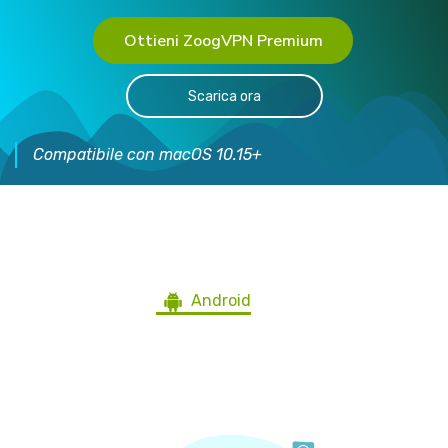
Ottieni ZoogVPN Premium
Scarica ora
Compatibile con macOS 10.15+
Ottieni ZoogVPN per tutti i
dispositivi
Android
Windows
iOS
Mac
Ubuntu
Blackberry
Android TV
Firestick
Router
Altri dispositivi