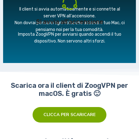
Il client si avvia automaticamente e si connette al
server VPN all'accensione.
Si avvia all'accensione
Non dovrai pensarci ogni volta che accendi il tuo Mac, ci
pensiamo noi per la tua comodità.
Imposta ZoogVPN per avviarsi quando accendi il tuo
dispositivo. Non servono altri sforzi.
Scarica ora il client di ZoogVPN per
macOS. È gratis 🙂
CLICCA PER SCARICARE