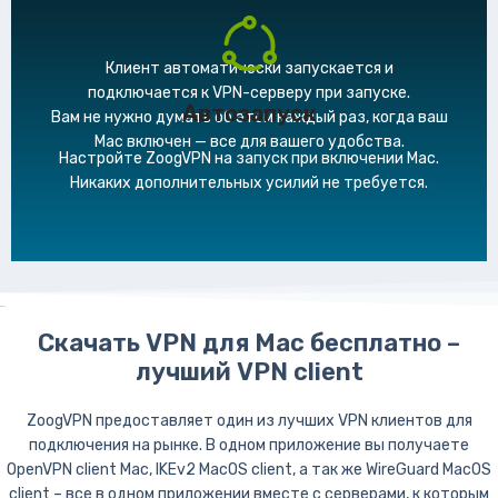
Клиент автоматически запускается и
подключается к VPN-серверу при запуске.
Автозапуск
Вам не нужно думать об этом каждый раз, когда ваш
Mac включен — все для вашего удобства.
Настройте ZoogVPN на запуск при включении Mac.
Никаких дополнительных усилий не требуется.
Скача
Скачать VPN для Mac бесплатно –
лучший VPN client
ZoogVPN предоставляет один из лучших VPN клиентов для
подключения на рынке. В одном приложение вы получаете
OpenVPN client Mac, IKEv2 MacOS client, а так же WireGuard MacOS
client – все в одном приложении вместе с серверами, к которым