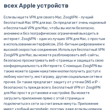
всех Apple устройств
Если вы ищете VPN для своего Mac, ZoogVPN - лучший
бесплатный Mac VPN для вас. Он предлагает очень надежный
и бесплатный VPN для Mac, чтобы вы могли безопасно,
анонимно и без географических ограничений выходить в
интернет. ZoogVPN - один из лучших VPN для Mac, с простым
в использовании интерфейсом, 256-битным шифрованием и
высокой скоростью соединения.
Используя бесплатный VPN
ZoogVPN для Mac, вы можете разблокировать веб-сайты,
безопасно просматривать веб-страницы и защищать свою
конфиденциальность в Интернете. С помощью ZoogVPN вы
также можете одним нажатием кнопки получить доступ к
любому контенту, инстаграму, другим социальным сетям и
прочее. Он также предлагает защиту от утечки DNS и IP -
безопасность прежде всего.
Бесплатный VPN от ZoogVPN
для Mac прост в установке и настройке. Вы можете
загрузить приложение прямо с этой страницы и
подключиться к сети за считанные минуты. Приложение
имеет удобный интерфейс, поэтому даже если вы новичок,