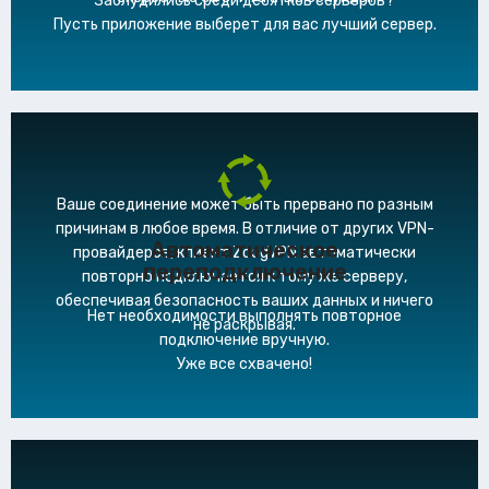
Заблудились среди десятков серверов?
Пусть приложение выберет для вас лучший сервер.
Ваше соединение может быть прервано по разным
причинам в любое время. В отличие от других VPN-
Автоматическое
провайдеров, клиент ZoogVPN автоматически
переподключение
повторно подключается к тому же серверу,
обеспечивая безопасность ваших данных и ничего
Нет необходимости выполнять повторное
не раскрывая.
подключение вручную.
Уже все схвачено!