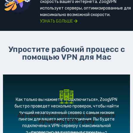
скорость вашего интернета. ZoogVPN
использует серверы, оптимизированные для
максимально возможной скорости.
УЗНАТЬ БОЛЬШЕ
Упростите рабочий процесс с
помощью VPN для Mac
Как только вы нажмете «Подключиться», ZoogVPN
быстро проведет несколько проверок, чтобы найти
лучший незагруженный сервер с самым низким
Автоматическое подключение к
пингом для вашего местоположения. Вы будете
лучшему VPN-узлу
подключены к VPN-серверу с максимальной
скоростью за считанные секунды.