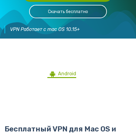
Скачать бесплатно
VPN Работает с mac OS 10.15+
Скачайте ZoogVPN для всех
устройств
Android
Windows
iOS
Mac
Ubuntu
Blackberry
Android TV
Firestick
Роутеры
Другие девайсы
Бесплатный VPN для Maс OS и