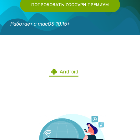
ПОПРОБОВАТЬ ZOOGVPN ПРЕМИУМ
Работает с macOS 10.15+
Скачайте ZoogVPN для всех
устройств
Android
Windows
iOS
Mac
Ubuntu
Blackberry
Android TV
Firestick
Роутеры
Другие девайсы