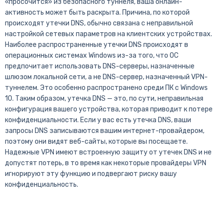
«просочится» из безопасного туннеля, ваша онлайн-
активность может быть раскрыта.
Причина, по которой
происходят утечки DNS, обычно связана с неправильной
настройкой сетевых параметров на клиентских устройствах.
Наиболее распространенные утечки DNS происходят в
операционных системах Windows из-за того, что ОС
предпочитает использовать DNS-серверы, назначенные
шлюзом локальной сети, а не DNS-сервер, назначенный VPN-
туннелем. Это особенно распространено среди ПК с Windows
10.
Таким образом, утечка DNS — это, по сути, неправильная
конфигурация вашего устройства, которая приводит к потере
конфиденциальности. Если у вас есть утечка DNS, ваши
запросы DNS записываются вашим интернет-провайдером,
поэтому они видят веб-сайты, которые вы посещаете.
Надежные VPN имеют встроенную защиту от утечек DNS и не
допустят потерь, в то время как некоторые провайдеры VPN
игнорируют эту функцию и подвергают риску вашу
конфиденциальность.