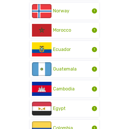
Norway
1
Morocco
1
Ecuador
1
Guatemala
1
Cambodia
1
Egypt
1
Colombia
1