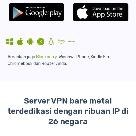
Amankan juga
Blackberry
, Windows Phone, Kindle Fire,
Chromebook dan Router Anda.
Server VPN bare metal
terdedikasi dengan ribuan IP di
26 negara