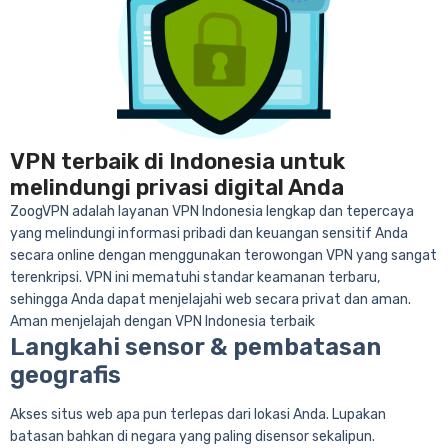
VPN terbaik di Indonesia untuk
melindungi privasi digital Anda
ZoogVPN adalah layanan VPN Indonesia lengkap dan tepercaya
yang melindungi informasi pribadi dan keuangan sensitif Anda
secara online dengan menggunakan terowongan VPN yang sangat
terenkripsi. VPN ini mematuhi standar keamanan terbaru,
sehingga Anda dapat menjelajahi web secara privat dan aman.
Aman menjelajah dengan VPN Indonesia terbaik
Langkahi sensor & pembatasan
geografis
Akses situs web apa pun terlepas dari lokasi Anda. Lupakan
batasan bahkan di negara yang paling disensor sekalipun.