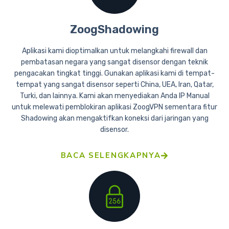
ZoogShadowing
Aplikasi kami dioptimalkan untuk melangkahi firewall dan
pembatasan negara yang sangat disensor dengan teknik
pengacakan tingkat tinggi. Gunakan aplikasi kami di tempat-
tempat yang sangat disensor seperti China, UEA, Iran, Qatar,
Turki, dan lainnya. Kami akan menyediakan Anda IP Manual
untuk melewati pemblokiran aplikasi ZoogVPN sementara fitur
Shadowing akan mengaktifkan koneksi dari jaringan yang
disensor.
BACA SELENGKAPNYA