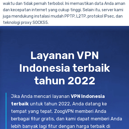
waktu dan tidak pernah terbobol. Ini memastikan data Anda aman
dan kecepatan internet yang cukup tinggi. Selain itu, server kami
juga mendukung instalasi mudah PPTP, L2TP, protokol IPsec, dan
teknologi proxy SOCKS5.
Layanan VPN
Indonesia terbaik
tahun 2022
Jika Anda mencari layanan
VPN Indonesia
terbaik
untuk tahun 2022, Anda datang ke
tempat yang tepat. ZoogVPN memberi Anda
berbagai fitur gratis, dan kami dapat memberi Anda
lebih banyak lagi fitur dengan harga terbaik di