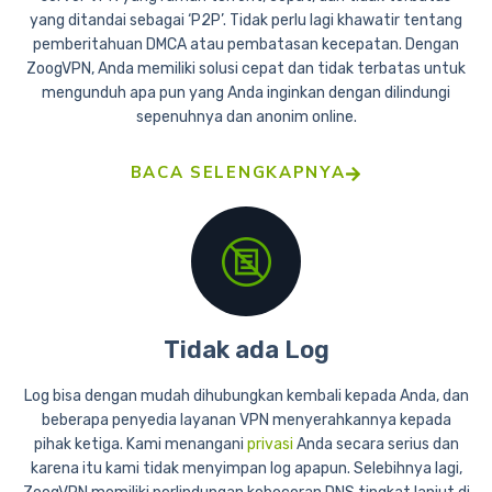
yang ditandai sebagai ‘P2P’. Tidak perlu lagi khawatir tentang
pemberitahuan DMCA atau pembatasan kecepatan. Dengan
ZoogVPN, Anda memiliki solusi cepat dan tidak terbatas untuk
mengunduh apa pun yang Anda inginkan dengan dilindungi
sepenuhnya dan anonim online.
BACA SELENGKAPNYA
Tidak ada Log
Log bisa dengan mudah dihubungkan kembali kepada Anda, dan
beberapa penyedia layanan VPN menyerahkannya kepada
pihak ketiga.
Kami menangani
privasi
Anda secara serius dan
karena itu kami tidak menyimpan log apapun. Selebihnya lagi,