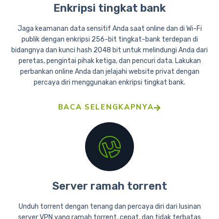
Enkripsi tingkat bank
Jaga keamanan data sensitif Anda saat online dan di Wi-Fi
publik dengan enkripsi 256-bit tingkat-bank terdepan di
bidangnya dan kunci hash 2048 bit untuk melindungi Anda dari
peretas, pengintai pihak ketiga, dan pencuri data. Lakukan
perbankan online Anda dan jelajahi website privat dengan
percaya diri menggunakan enkripsi tingkat bank.
BACA SELENGKAPNYA
Server ramah torrent
Unduh torrent dengan tenang dan percaya diri dari lusinan
server VPN yang ramah torrent, cepat, dan tidak terbatas