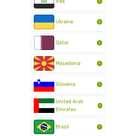
Iraq
1
Ukraine
5
Qatar
1
Macedonia
1
Slovenia
1
United Arab
1
Emirates
Brazil
1