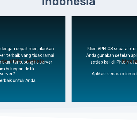
Indonesia
 dengan cepat menjalankan
Klien VPN iOS secara oto
r terbaik yang tidak ramai
Anda gunakan setelah apli
de VPN Terbaik
Nyala
a akan terhubung ke server
setiap kali di iPhone 
am hitungan detik.
 server?
Aplikasi secara otomat
terbaik untuk Anda.