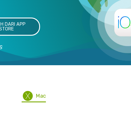
H DARI APP
STORE
S
atkan ZoogVPN untuk semua peran
Mac
iOS
Ubuntu
Blackberr
Router
Perangkat lainnya