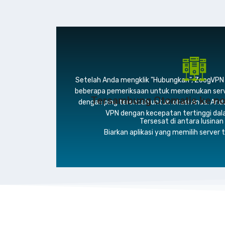
Setelah Anda mengklik "Hubungkan", ZoogVPN
beberapa pemeriksaan untuk menemukan serve
Tersambung Otomatis ke no
dengan ping terendah untuk lokasi Anda. And
VPN dengan kecepatan tertinggi dal
Tersesat di antara lusinan
Biarkan aplikasi yang memilih server 