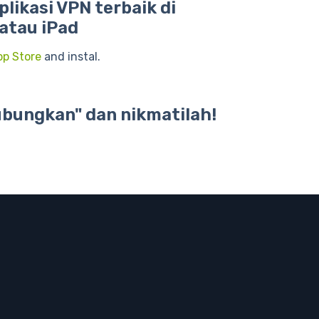
aplikasi VPN terbaik di
atau iPad
pp Store
and instal.
ubungkan" dan nikmatilah!