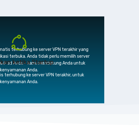
matis terhubung ke server VPN terakhir yang
kasi terbuka. Anda tidak perlu memilih server
kan ketika Startup
atau iPad Anda - kami mendukung Anda untuk
kenyamanan Anda.
is terhubung ke server VPN terakhir, untuk
kenyamanan Anda.