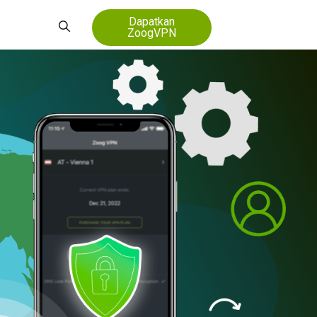
Dapatkan
ZoogVPN