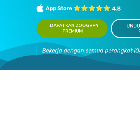
DAPATKAN ZOOGVPN
UNDU
PREMIUM
Bekerja dengan semua perangkat iO
Dap
Windows
Android