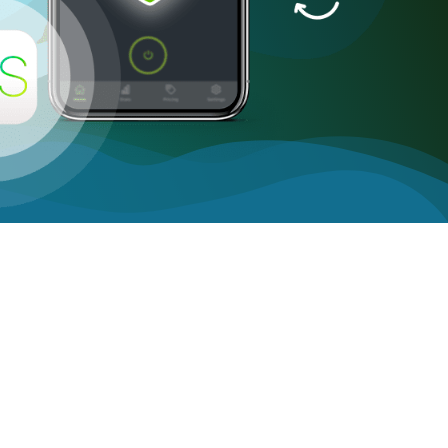
gkat
y
Android TV
Firestick