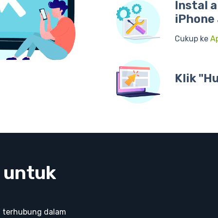
Instal 
iPhone 
Cukup ke
A
Klik "H
 untuk
t terhubung dalam