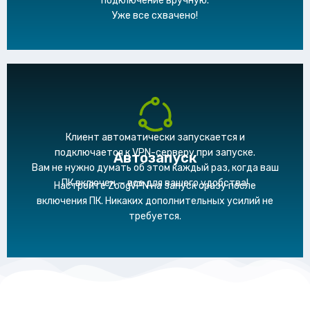
подключение вручную.
Уже все схвачено!
Клиент автоматически запускается и
подключается к VPN-серверу при запуске.
Автозапуск
Вам не нужно думать об этом каждый раз, когда ваш
ПК включен — все для вашего удобства!
Настройте ZoogVPN на запуск сразу после
включения ПК. Никаких дополнительных усилий не
требуется.