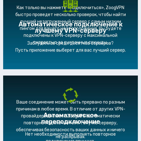
Как только вы нажмете «Подключиться», ZoogVPN
быстро проведет несколько проверок, чтобы найти
лучший незагруженный сервер с самым низким
Автоматическое подключение к
пингом для вашего местоположения. Вы будете
лучшему VPN-серверу
подключены к VPN-серверу с максимальной
скоростью за считанные секунды.
Заблудились среди десятков серверов?
Пусть приложение выберет для вас лучший сервер.
Ваше соединение может быть прервано по разным
причинам в любое время. В отличие от других VPN-
Автоматическое
провайдеров, клиент ZoogVPN автоматически
переподключение
повторно подключается к тому же серверу,
обеспечивая безопасность ваших данных и ничего
Нет необходимости выполнять повторное
не раскрывая.