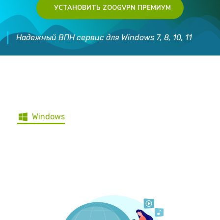
УСТАНОВИТЬ ZOOGVPN ПРЕМИУМ
Надежный ВПН сервис для Windows 7, 8, 10, 11
Скачайте ZoogVPN для всех
устройств
Windows
Android
iOS
Mac
Ubuntu
Blackberry
Android TV
Firestick
Роутеры
Другие устройства