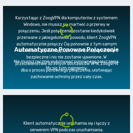
Korzystając z ZoogVPN dla komputerów z systemem
Windows, nie musisz się martwić o przerwy w
połączeniu. Jeśli połączenie zostanie kiedykolwiek
przerwane z jakiegokolwiek powodu, klient ZoogVPN
automatycznie połączy Cię ponownie z tym samym
Automatyczne Ponowne Połączenie
serwerem, zapewniając, że Twoje dane pozostaną
bezpieczne i nic nie zostanie ujawnione. W
Nie musisz ręcznie wykonywać ponownego połączenia.
przeciwieństwie do innych dostawców VPN, ZoogVPN
My się tym zajmiemy.
dba o proces ponownego połączenia, ułatwiając
zachowanie ochrony przez cały czas.
Klient automatycznie uruchamia się i łączy z
serwerem VPN podczas uruchamiania.