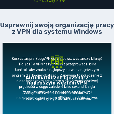
CZYTAJ WIĘCEJ
Usprawnij swoją organizację pracy
z VPN dla systemu Windows
Korzystając z ZoogVPN dla Windows, wystarczy kliknąć
"Połącz", a VPN natychmiast przeprowadzi kilka
kontroli, aby znaleźć najlepszy serwer z najniższym
pingiem dla Twojej lokalizacji. Zapewnia to połączenie z
Automatyczne łączenie z
niezatłoczonym serwerem o najwyższej możliwej
najlepszym węzłem VPN
prędkości w ciągu zaledwie kilku sekund. Dzięki
ZoogVPN uzyskanie połączenia z szybkim i
Zabłądziłeś wśród dziesiątek serwerów?
niezawodnym serwerem VPN jest szybkie i łatwe.
Pozwól aplikacji wybrać najlepszy serwer.