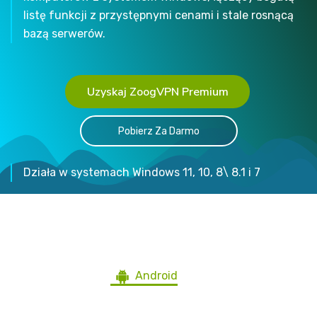
listę funkcji z przystępnymi cenami i stale rosnącą
bazą serwerów.
Uzyskaj ZoogVPN Premium
Pobierz Za Darmo
Działa w systemach Windows 11, 10, 8\ 8.1 i 7
Pobierz ZoogVPN na wszystkie
urządzenia
Android
Windows
iOS
Mac
Ubuntu
Blackberry
Android TV