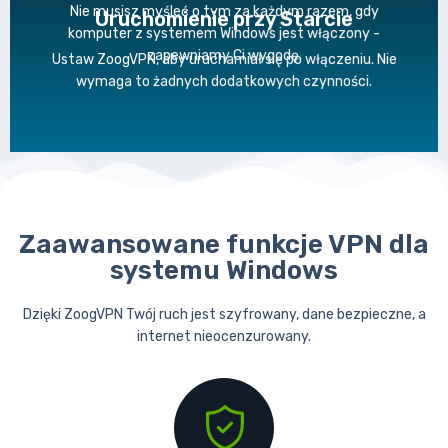
Nie musisz myśleć o tym za każdym razem, gdy
Uruchomienie przy Starcie
komputer z systemem Windows jest włączony -
zapewniamy Ci wygodę.
Ustaw ZoogVPN, aby uruchamiał się po włączeniu. Nie
wymaga to żadnych dodatkowych czynności.
Zaawansowane funkcje VPN dla
systemu Windows
Dzięki ZoogVPN Twój ruch jest szyfrowany, dane bezpieczne, a
internet nieocenzurowany.