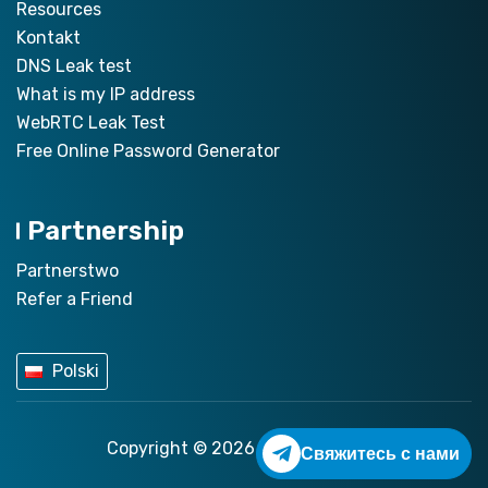
Resources
Kontakt
DNS Leak test
What is my IP address
WebRTC Leak Test
Free Online Password Generator
Partnership
Partnerstwo
Refer a Friend
Polski
Copyright © 2026
ZoogVPN.com
Свяжитесь с нами