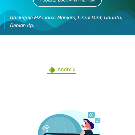
POBIERZ ZOOGVPN PREMIUM
Obsługuje MX Linux, Manjaro, Linux Mint, Ubuntu,
Debian itp.
Pobierz ZoogVPN na wszystkie
urządzenia
Android
Windows
iOS
Mac
Ubuntu
Blackberry
Android TV
Firestick
Router
Inne Urządzenia