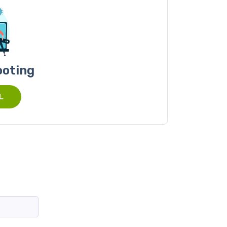
ooting
L