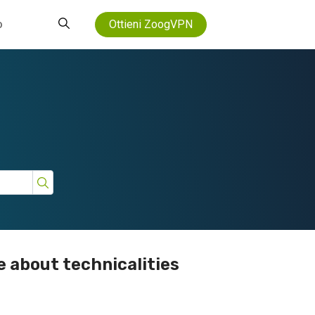
o
Ottieni ZoogVPN
e about technicalities