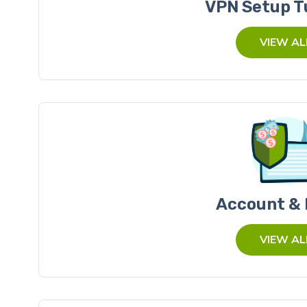
VPN Setup T
VIEW AL
Account & B
VIEW AL