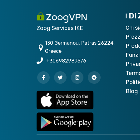
Di
Chi s
Zoog Services IKE
Prez
130 Germanou, Patras 26224,
Prodo
Greece
Funzi
+306982989576
Priva
Terms
Polit
Blog