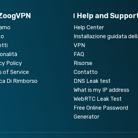
 ZoogVPN
Help and Suppor
iamo
Help Center
zo
Installazione guidata dell
tti
VPN
onalità
FAQ
cy Policy
Risorse
 of Service
Contatto
ica Di Rimborso
DNS Leak test
What is my IP address
WebRTC Leak Test
Free Online Password
Generator