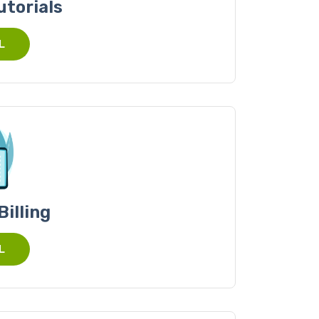
utorials
L
illing
L