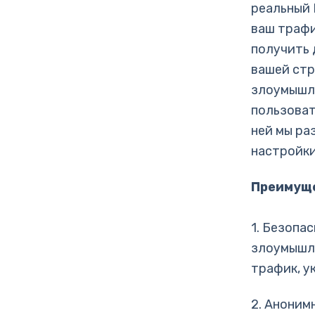
реальный 
ваш трафи
получить 
вашей стр
злоумышле
пользоват
ней мы ра
настройки
Преимуще
1. Безопа
злоумышле
трафик, у
2. Аноним