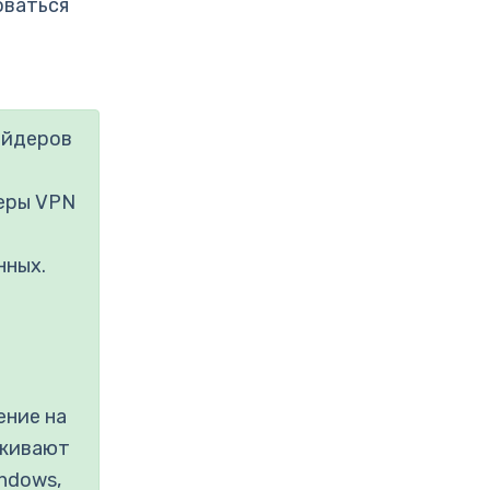
оваться
айдеров
еры VPN
нных.
ение на
рживают
ndows,