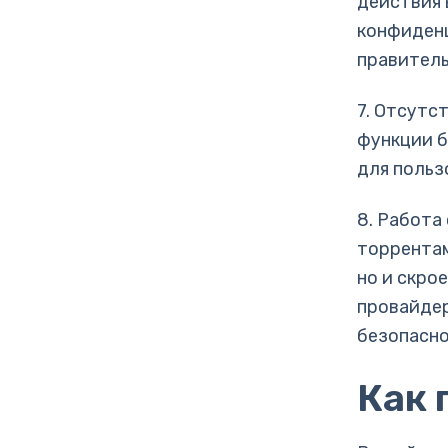
действия 
конфиденц
правитель
7. Отсутс
функции б
для польз
8. Работа
торрентам
но и скро
провайдер
безопасно
Как 