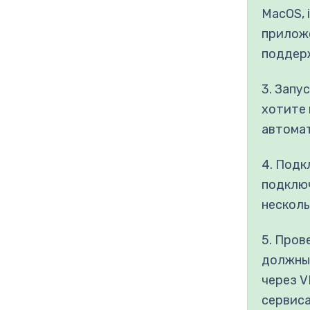
MacOS, 
прилож
поддерж
3. Запу
хотите
автомат
4. Подк
подключ
несколь
5. Пров
должны 
через V
сервиса