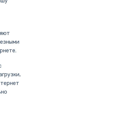
ашу
ляют
лезными
рнете.
с
агрузки,
нтернет
ьно