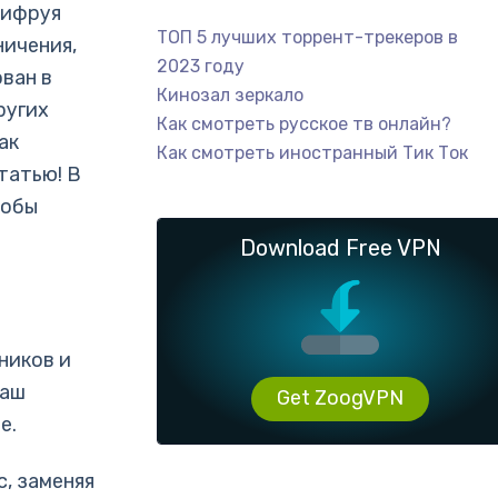
шифруя
ТОП 5 лучших торрент-трекеров в
ничения,
2023 году
ван в
Кинозал зеркало
ругих
Как смотреть русское тв онлайн?
ак
Как смотреть иностранный Тик Ток
татью! В
собы
Download Free VPN
ников и
ваш
Get ZoogVPN
е.
, заменяя