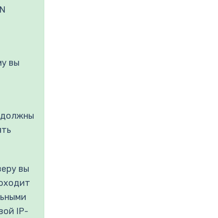
PN
му вы
ы должны
ять
веру вы
роходит
льными
вой IP-