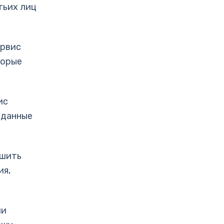
тьих лиц
ервис
торые
ис
 данные
чшить
ия,
ши