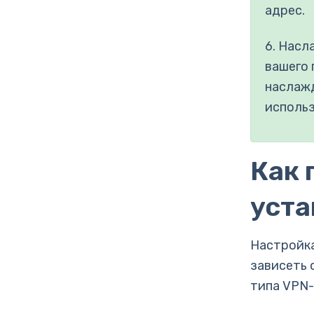
адрес.
6. Насл
вашего 
наслажд
использ
Как 
уста
Настройка
зависеть 
типа VPN-