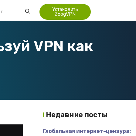
Установить
нт
ZoogVPN
ьзуй VPN как
Недавние посты
Глобальная интернет-цензура: