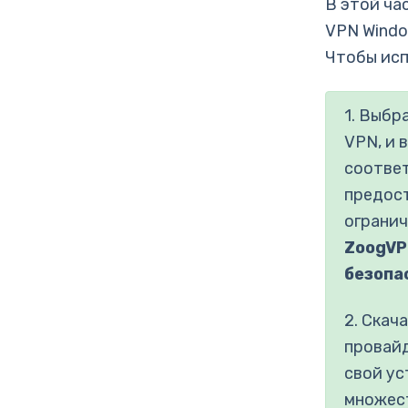
В этой ча
VPN Windo
Чтобы исп
1. Выбр
VPN, и 
соотве
предост
огранич
ZoogVP
безопа
2. Скач
провайд
свой у
множест