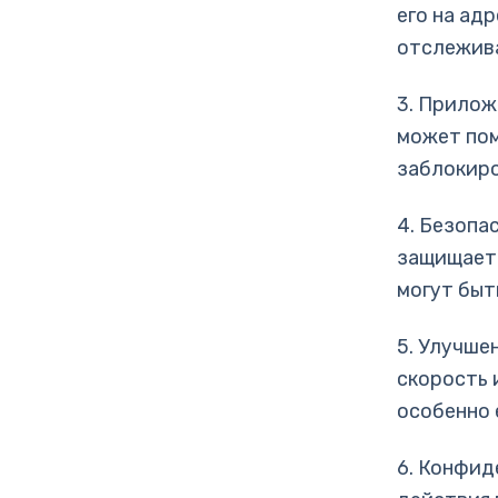
его на ад
отслежива
3. Прилож
может пом
заблокиро
4. Безопа
защищает 
могут быт
5. Улучше
скорость 
особенно 
6. Конфид