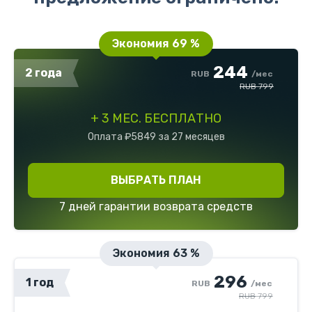
Экономия 69 %
244
2
года
RUB
/мес
RUB
799
+ 3 МЕС. БЕСПЛАТНО
Оплата ₽5849 за 27 месяцев
ВЫБРАТЬ ПЛАН
7 дней гарантии возврата средств
Экономия 63 %
296
1 год
RUB
/мес
RUB
799