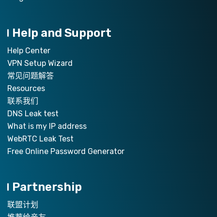
Help and Support
Help Center
VPN Setup Wizard
常见问题解答
Resources
联系我们
DNS Leak test
What is my IP address
WebRTC Leak Test
Free Online Password Generator
Partnership
联盟计划