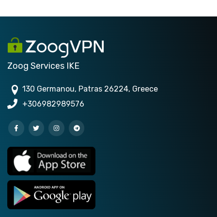
Zoog Services IKE
130 Germanou, Patras 26224, Greece
+306982989576