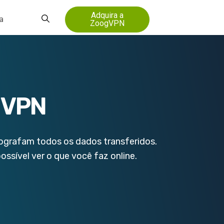
Adquira a
a
ZoogVPN
a VPN
ografam todos os dados transferidos.
ssível ver o que você faz online.