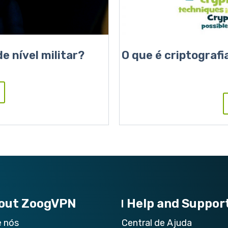
e nível militar?
O que é criptograf
out ZoogVPN
Help and Suppor
e nós
Central de Ajuda