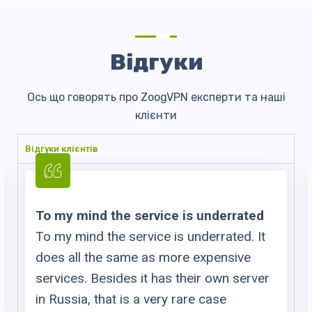
Відгуки
Ось що говорять про ZoogVPN експерти та наші
клієнти
Відгуки клієнтів
Glad and happy with perfect VPN
I’m honestly more than happy using this
perfect VPN, It’s working better than
many I’ve tried, even though in the
country which I’m leaving the most of