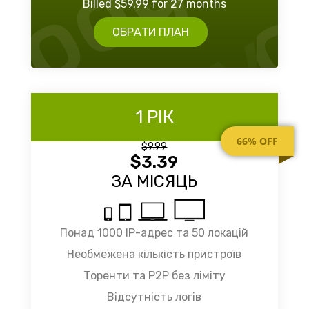
Billed $59.99 for 27 months
ОБРАТИ ПЛАН
1 РІК
66% OFF
$9.99
$3.39
ЗА МІСЯЦЬ
Понад 1000 IP-адрес та 50 локацій
Необмежена кількість пристроїв
Торенти та P2P без ліміту
Відсутність логів