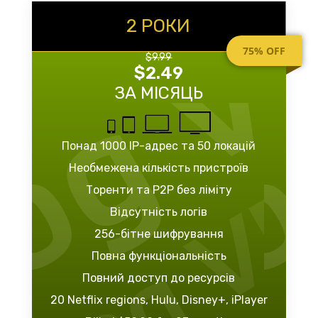
2 РОКИ
75% OFF
$9.99
$2.49
ЗА МІСЯЦЬ
Понад 1000 IP-адрес та 50 локацій
Необмежена кількість пристроїв
Торенти та P2P без ліміту
Відсутність логів
256-бітне шифрування
Повна функціональність
Повний доступ до ресурсів
20 Netflix regions, Hulu, Disney+, iPlayer