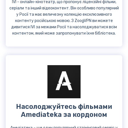
IVI - онлайн-кінотеатр, що пропонує ліцензійні фільми,
серіали та інший відеоконтент. Він особливо популярний
у Росії та має величезну колекцію ексклюзивного
контенту російською мовою. З ZoogVPN ви можете
дивитися IVI за межами Росії та насолоджуватися всім
контентом, який може запропонувати їхня бібліотека.
Насолоджуйтесь фільмами
Amediateka за кордоном
Амедіатека – ще один популярний стрімінговий сервіс у