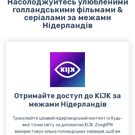
Насолоджуйтесь улюбленими
голландськими фільмами &
серіалами за межами
Нідерландів
Отримайте доступ до KIJK за
межами Нідерландів
Транслюйте цікавий нідерландський контент із будь-
якої точки світу за допомогою KIJK. ZoogVPN
використовує кілька голландських серверів, щоб ви