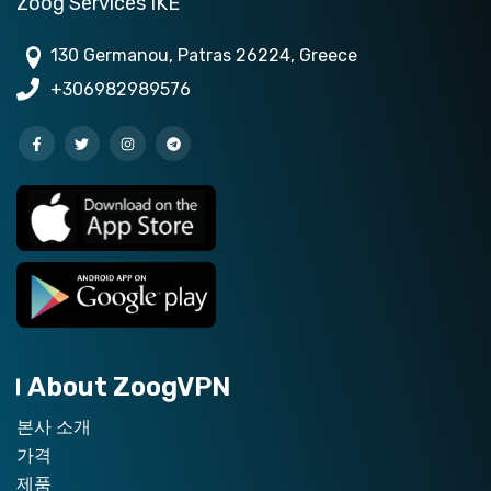
Zoog Services IKE
130 Germanou, Patras 26224, Greece
+306982989576
About ZoogVPN
본사 소개
가격
제품